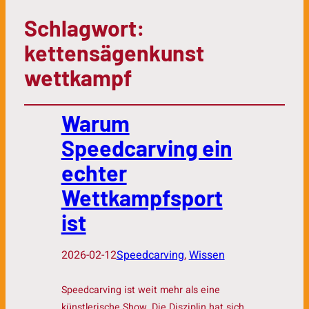
Schlagwort:
kettensägenkunst
wettkampf
Warum
Speedcarving ein
echter
Wettkampfsport
ist
2026-02-12
Speedcarving
, 
Wissen
Speedcarving ist weit mehr als eine
künstlerische Show. Die Disziplin hat sich