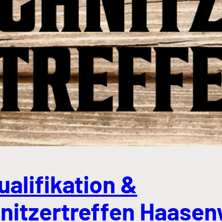
alifikation &
nitzertreffen Haasen