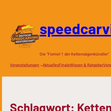
speedcarv
Die "Formel 1 der Kettensägenkünstler"
Veranstaltungen
Aktuelles
Finale
Wissen & Ratgeber
Vere
Schlagwort:
Kette