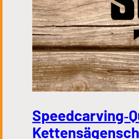
Speedcarving‑Qu
Kettensägensch