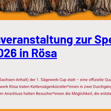
nsveranstaltung zur S
026 in Rösa
chsen‑Anhalt) der 1. Sägewerk‑Cup statt – eine offizielle Qua
werk Rösa traten Kettensägenkünstler*innen in zwei Durchgä
m Anschluss hatten Besucher*innen die Möglichkeit, die entsta