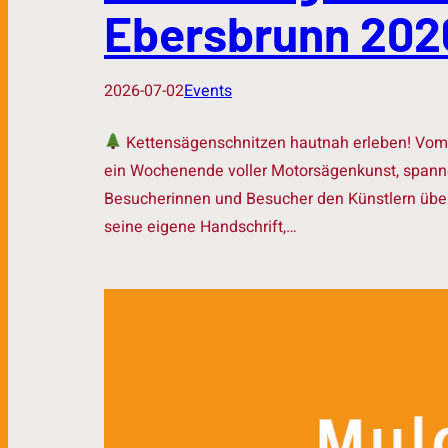
Ebersbrunn 202
2026-07-02
Events
Kettensägenschnitzen hautnah erleben! Vom 3
ein Wochenende voller Motorsägenkunst, spanne
Besucherinnen und Besucher den Künstlern über
seine eigene Handschrift,…