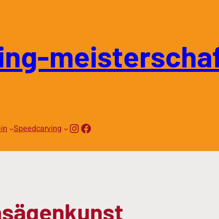
ing-meisterschaf
Instagram
Facebook
in
Speedcarving
nsägenkunst