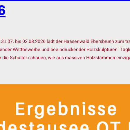
6
1.07. bis 02.08.2026 lädt der Haasenwald Ebersbrunn zum trad
nder Wettbewerbe und beeindruckender Holzskulpturen. Tägli
 die Schulter schauen, wie aus massiven Holzstämmen einzigar