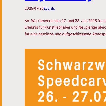
2025-07-30
Events
Am Wochenende des 27. und 28. Juli 2025 fand i
Erlebnis für Kunstliebhaber und Neugierige gle
für eine herzliche und aufgeschlossene Atmosph