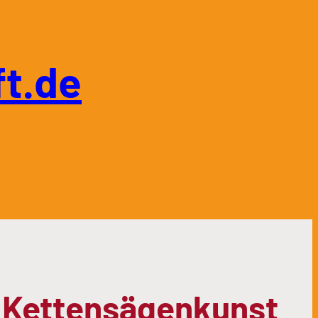
t.de
 Kettensägenkunst