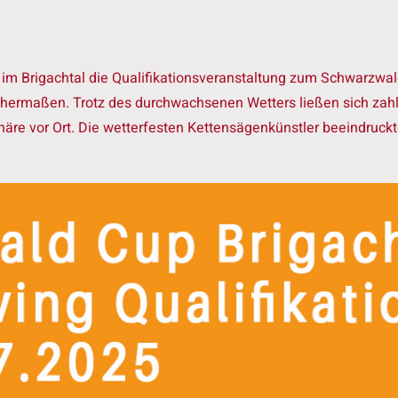
m Brigachtal die Qualifikationsveranstaltung zum Schwarzwald
ichermaßen. Trotz des durchwachsenen Wetters ließen sich zah
äre vor Ort. Die wetterfesten Kettensägenkünstler beeindruck