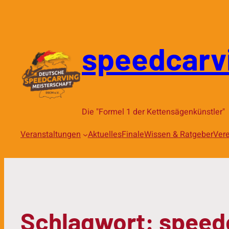
speedcarv
Die "Formel 1 der Kettensägenkünstler"
Veranstaltungen
Aktuelles
Finale
Wissen & Ratgeber
Vere
Schlagwort:
speed