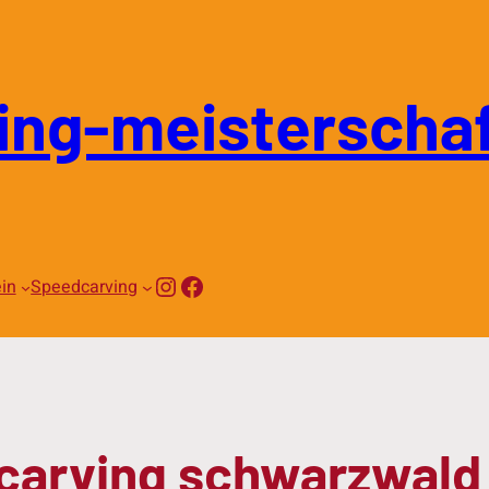
ing-meisterschaf
Instagram
Facebook
in
Speedcarving
carving schwarzwald