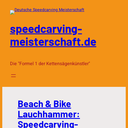
Zum
Inhalt
springen
speedcarving-
meisterschaft.de
Die "Formel 1 der Kettensägenkünstler"
Beach & Bike
Lauchhammer:
Speedcarving-