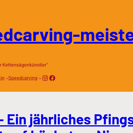
dcarving-meiste
r Kettensägenkünstler"
Instagram
Facebook
in
Speedcarving
Ein jährliches Pfings